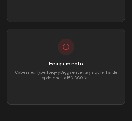
Equipamiento
Cabezales HyperTorq+ y Digga en venta y alquiler. Par de
apriete hasta 150.000 Nm.