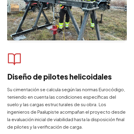
cimentaciones residenciales individuales hasta
La planta de producción opera bajo
obras industriales con miles de pilotes. Su
certificaciones ISO 9001 (gestión de calidad) e
proyecto se beneficia de métodos probados en
ISO 14001 (gestión ambiental). Cada lote pasa
campo durante más de dos décadas y más de
una inspección de calidad antes del envío. Su
2.000 proyectos completados en Europa y
entrega incluye documentación completa del
fuera.
material, marcado CE y Declaración de
Prestaciones.
Monitorización del par y
verificación de carga
Diseño de pilotes helicoidales
Cada pilote instalado por Paalupiste se monitoriza
Su cimentación se calcula según las normas Eurocódigo,
con equipos de par calibrados durante la
teniendo en cuenta las condiciones específicas del
instalación. Los valores de par medidos se
suelo y las cargas estructurales de su obra. Los
documentan y se correlacionan con la capacidad
ingenieros de Paalupiste acompañan el proyecto desde
de carga de diseño, lo que otorga a su proyecto
la evaluación inicial de viabilidad hasta la disposición final
un registro verificado del comportamiento de la
de pilotes y la verificación de carga.
cimentación desde el primer día.