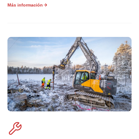
Más información
Producción certificada
Sus pilotes se producen en una planta certificada
EN 1090. Todas las soldaduras siguen normas
europeas de estructuras metálicas. Puede
confiar en que los pilotes se ajustan a las
especificaciones de diseño.
Calidad del material
Los pilotes se fabrican con acero estructural de
alta calidad SSAB (S420-S460). El acero es
trazable desde la acería hasta el producto
acabado. La galvanización en caliente según EN