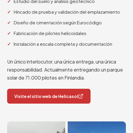
Estudio del suelo y análisis geotécnico
Hincado de prueba y validación del emplazamiento
Diseño de cimentación según Eurocódigo
Fabricación de pilotes helicoidales
Pilotes helicoidales: guía práctica
Instalación a escala completa y documentación
de diseño e instalación
Referencia imprescindible para ingenieros e
Un único interlocutor, una única entrega, una única
instaladores que trabajan con
responsabilidad. Actualmente entregando un parque
cimentaciones de pilotes helicoidales.
solar de 71.000 pilotes en Finlandia.
Cubre diseño geotécnico, cálculo de
cargas, métodos de instalación y
aseguramiento de la calidad.
Visite el sitio web de Helicasol
Solicite un ejemplar →