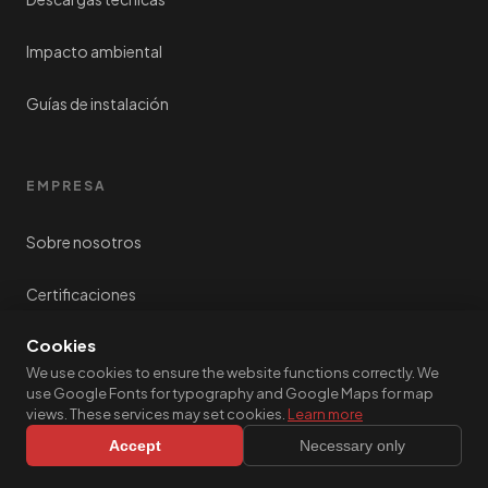
Impacto ambiental
Guías de instalación
EMPRESA
Sobre nosotros
Certificaciones
Cookies
Contacto
We use cookies to ensure the website functions correctly. We
use Google Fonts for typography and Google Maps for map
Muroxs - España
views. These services may set cookies.
Learn more
872 04 51 44
Accept
Necessary only