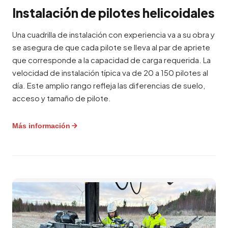
1461 está disponible para protección
Instalación de pilotes helicoidales
anticorrosiva de largo plazo, incluso en suelos
agresivos. Los certificados de material están
Una cuadrilla de instalación con experiencia va a su obra y
disponibles a petición.
se asegura de que cada pilote se lleva al par de apriete
que corresponde a la capacidad de carga requerida. La
Fabricación estándar y a medida
velocidad de instalación típica va de 20 a 150 pilotes al
día. Este amplio rango refleja las diferencias de suelo,
Las medidas estándar se sirven desde stock para
acceso y tamaño de pilote.
entrega rápida. Si las medidas estándar no son la
mejor solución para su emplazamiento,
Más información
fabricamos pilotes a medida según los requisitos
de su proyecto. Los plazos de entrega para
pedidos especiales son típicamente de 2 a 4
semanas, según el volumen. Ya sea un pedido de
Equipos de instalación con
20 o de 20.000 pilotes, recibe la misma calidad
experiencia
certificada.
Las cuadrillas de instalación de Paalupiste han
Sistema de calidad
trabajado en proyectos que van desde