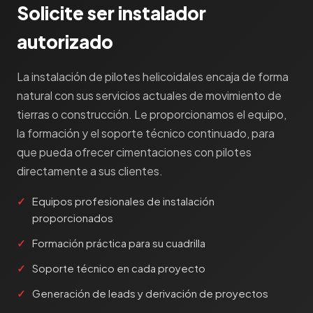
manuales, cabezales, brazos de extensión y
instalación y detalles constructivos para integrar
Solicite ser instalador
adaptadores para máquinas y pilotes de todos
en el diseño estructural global. Toda la
los tamaños.
autorizado
documentación se entrega en formatos
compatibles con su flujo de trabajo de ingeniería.
Cabezales Digga
La instalación de pilotes helicoidales encaja de forma
natural con sus servicios actuales de movimiento de
Del concepto al plan de instalación
Como distribuidor autorizado de Digga,
tierras o construcción. Le proporcionamos el equipo,
Paalupiste suministra la gama completa de
El proceso de diseño cubre desde la selección
la formación y el soporte técnico continuado, para
cabezales planetarios Digga. Son unidades
inicial del pilote hasta un plan de instalación
que pueda ofrecer cimentaciones con pilotes
probadas en todo el mundo con decenas de
finalizado con coordenadas, tipos de pilote y
directamente a sus clientes.
miles de instalaciones. Su equipo Digga incluye
valores de par objetivo. Una documentación clara
soporte de producto, disponibilidad de
garantiza un tránsito fluido del diseño a la
Equipos profesionales de instalación
repuestos y asistencia técnica del equipo de
instalación.
proporcionados
servicio de Paalupiste.
Formación práctica para su cuadrilla
Equipos manuales
Soporte técnico en cada proyecto
Generación de leads y derivación de proyectos
Para proyectos más pequeños e instalaciones