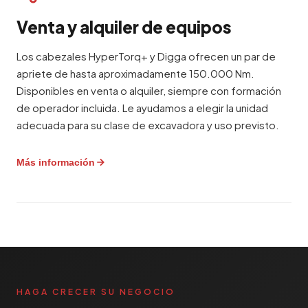
asistencia en obra cuando se necesita.
estimada.
Venta y alquiler de equipos
Apoyo en el estudio del
Los cabezales HyperTorq+ y Digga ofrecen un par de
emplazamiento
apriete de hasta aproximadamente 150.000 Nm.
Disponibles en venta o alquiler, siempre con formación
Cuando hay datos de estudio geotécnico
de operador incluida. Le ayudamos a elegir la unidad
disponibles, nuestros ingenieros recomiendan la
adecuada para su clase de excavadora y uso previsto.
solución de pilote adecuada para su obra.
Siempre recomendamos un estudio geotécnico
y estamos encantados de ayudarle a ponerlo en
Más información
marcha si todavía no lo tiene.
Colaboración con ingenierías
Cabezales HyperTorq+
Paalupiste trabaja directamente con sus
HyperTorq+ es la marca propia de Paalupiste para
ingenieros estructurales, consultores
herramientas de instalación de pilotes
geotécnicos y jefes de proyecto. Su equipo
helicoidales. La gama incluye taladros eléctricos
HAGA CRECER SU NEGOCIO
recibe fichas técnicas, especificaciones de