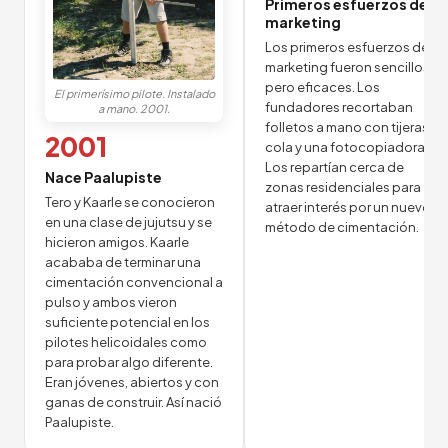
Primeros esfuerzos de
marketing
Los primeros esfuerzos de
marketing fueron sencillos
pero eficaces. Los
El primerísimo pilote. Instalado
fundadores recortaban
a mano. 2001.
folletos a mano con tijeras,
2001
cola y una fotocopiadora.
Los repartían cerca de
Nace Paalupiste
zonas residenciales para
Tero y Kaarle se conocieron
atraer interés por un nuevo
en una clase de jujutsu y se
método de cimentación.
hicieron amigos. Kaarle
acababa de terminar una
cimentación convencional a
pulso y ambos vieron
suficiente potencial en los
pilotes helicoidales como
para probar algo diferente.
Eran jóvenes, abiertos y con
ganas de construir. Así nació
Paalupiste.