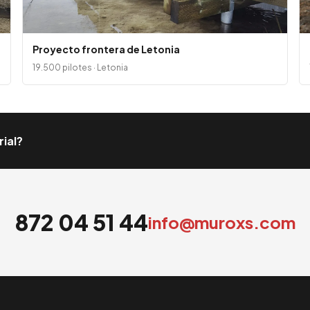
Proyecto frontera de Letonia
19.500 pilotes · Letonia
rial?
872 04 51 44
info@muroxs.com