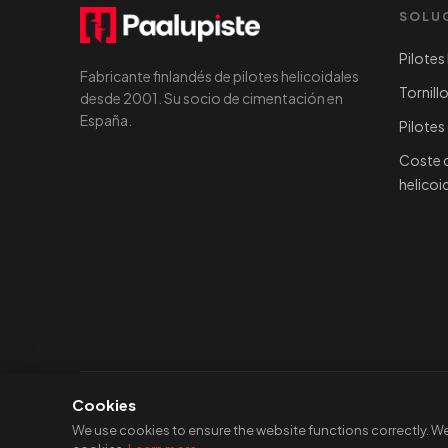
SOLU
Pilotes
Fabricante finlandés de pilotes helicoidales
Tornill
desde 2001. Su socio de cimentación en
España.
Pilotes
Coste d
helicoi
Cookies
© 2026 Paalupiste Oy. Todos los derechos reservados. Hecho
We use cookies to ensure the website functions correctly. 
Política de privacidad
Condiciones de uso
Política de cookie