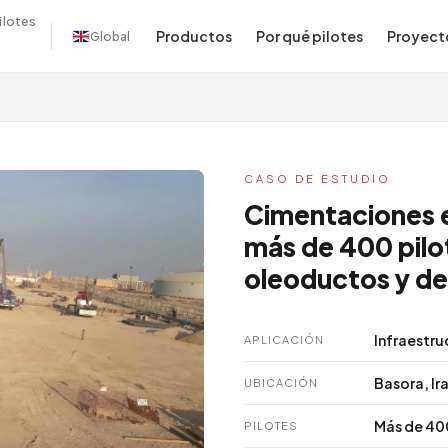
ilotes
Productos
Por qué pilotes
Proyect
Global
CASO DE ESTUDIO
Cimentaciones e
más de 400 pilot
oleoductos y de
Infraestru
APLICACIÓN
Basora, Ir
UBICACIÓN
Más de 40
PILOTES