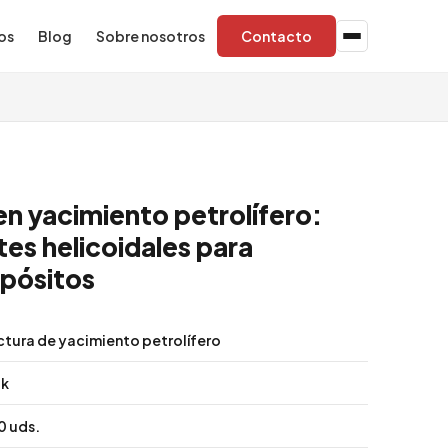
os
Blog
Sobre nosotros
Contacto
n yacimiento petrolífero:
es helicoidales para
pósitos
ctura de yacimiento petrolífero
ak
0 uds.