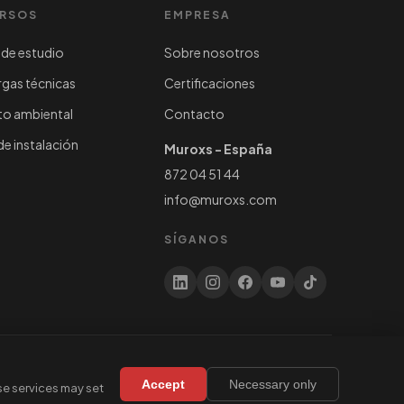
RSOS
EMPRESA
de estudio
Sobre nosotros
gas técnicas
Certificaciones
o ambiental
Contacto
de instalación
Muroxs - España
872 04 51 44
info@muroxs.com
SÍGANOS
Accept
Necessary only
e services may set