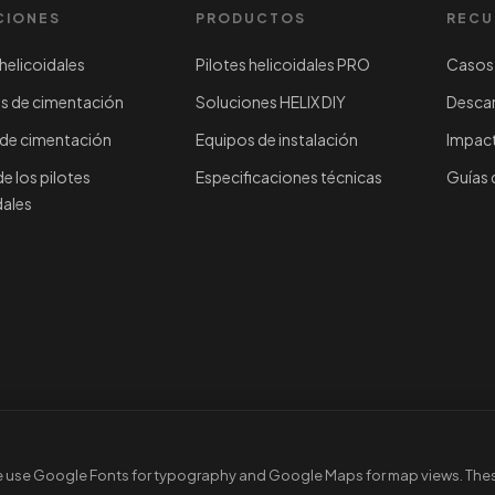
CIONES
PRODUCTOS
RECU
 helicoidales
Pilotes helicoidales PRO
Casos 
os de cimentación
Soluciones HELIX DIY
Descar
 de cimentación
Equipos de instalación
Impact
e los pilotes
Especificaciones técnicas
Guías 
dales
 en Finlandia. | Hallitie 4, 06400 Porvoo, Finlandia
We use Google Fonts for typography and Google Maps for map views. Thes
s
Configuración de cookies