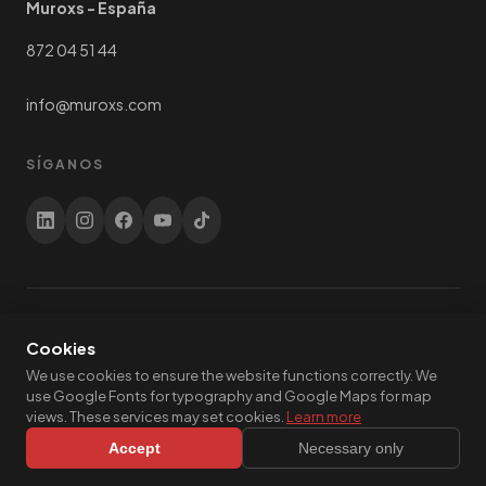
Muroxs - España
872 04 51 44
info@muroxs.com
SÍGANOS
© 2026 Paalupiste Oy. Todos los derechos reservados. Made in
Cookies
Finland. | Hallitie 4, 06400 Porvoo, Finlandia
We use cookies to ensure the website functions correctly. We
use Google Fonts for typography and Google Maps for map
views. These services may set cookies.
Learn more
Política de
Condiciones de
Política de
Ajustes de
privacidad
uso
cookies
cookies
Accept
Necessary only