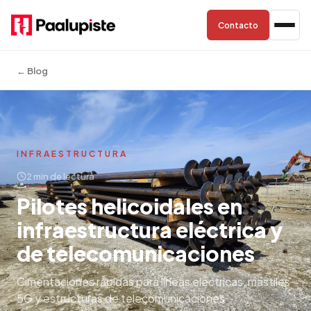
Contacto
← Blog
INFRAESTRUCTURA
2 min de lectura
Pilotes helicoidales en
infraestructura eléctrica y
de telecomunicaciones
Cimentaciones rápidas para líneas eléctricas, mástiles
5G y estructuras de telecomunicaciones