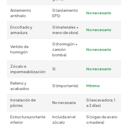
Aislamiento
Sí (aislamiento
No necesario
antihielo
EPS)
Encofrado y
Sí (materiales +
No necesario
armadura
mano de obra)
Sí (hormigón +
Vertido de
camión
No necesario
hormigón
bomba)
Zócalo e
Sí
No necesario
impermeabilización
Relleno y
Sí (importante)
Mínimo
acabados
Instalación de
Sí (excavadora, 1
No necesaria
pilotes
a 2 días)
Estructura portante
Incluida en el
Sí (vigas de acero
inferior
zócalo
o madera)