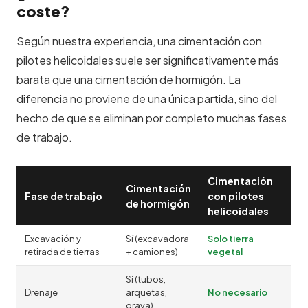
coste?
Según nuestra experiencia, una cimentación con
pilotes helicoidales suele ser significativamente más
barata que una cimentación de hormigón. La
diferencia no proviene de una única partida, sino del
hecho de que se eliminan por completo muchas fases
de trabajo.
Cimentación
Cimentación
Fase de trabajo
con pilotes
de hormigón
helicoidales
Excavación y
Sí (excavadora
Solo tierra
retirada de tierras
+ camiones)
vegetal
Sí (tubos,
Drenaje
arquetas,
No necesario
grava)