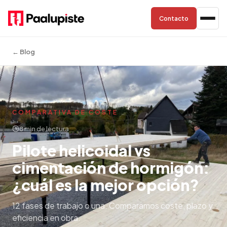
Contacto
← Blog
COMPARATIVA DE COSTE
8 min de lectura
Pilote helicoidal vs
cimentación de hormigón:
¿cuál es la mejor opción?
12 fases de trabajo o una. Comparamos coste, plazo y
eficiencia en obra.