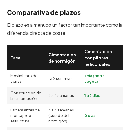
Comparativa de plazos
El plazo es a menudo un factor tan importante como la
diferencia directa de coste.
Cimentación
Cimentación
Fase
con pilotes
de hormigón
helicoidales
Movimiento de
1 día (tierra
1 a 2 semanas
tierras
vegetal)
Construcción de
2 a 4 semanas
1 a 2 días
la cimentación
Espera antes del
3 a 4 semanas
montaje de
(curado del
0 días
estructura
hormigón)