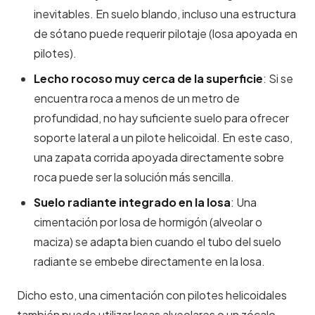
inevitables. En suelo blando, incluso una estructura
de sótano puede requerir pilotaje (losa apoyada en
pilotes).
Lecho rocoso muy cerca de la superficie
: Si se
encuentra roca a menos de un metro de
profundidad, no hay suficiente suelo para ofrecer
soporte lateral a un pilote helicoidal. En este caso,
una zapata corrida apoyada directamente sobre
roca puede ser la solución más sencilla.
Suelo radiante integrado en la losa
: Una
cimentación por losa de hormigón (alveolar o
maciza) se adapta bien cuando el tubo del suelo
radiante se embebe directamente en la losa.
Dicho esto, una cimentación con pilotes helicoidales
también puede utilizar losas alveolares o un zócalo