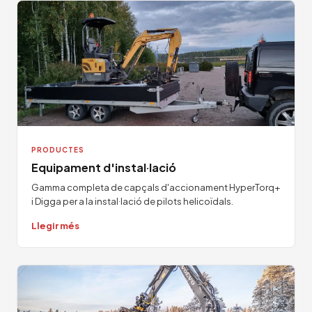
PRODUCTES
Equipament d'instal·lació
Gamma completa de capçals d'accionament HyperTorq+
i Digga per a la instal·lació de pilots helicoïdals.
Llegir més