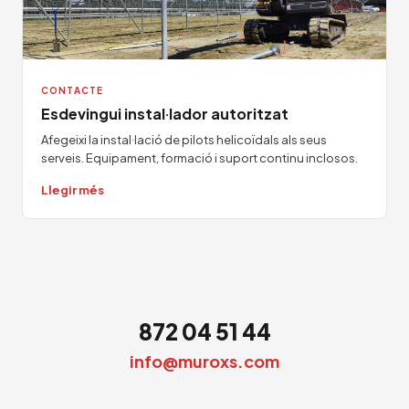
CONTACTE
Esdevingui instal·lador autoritzat
Afegeixi la instal·lació de pilots helicoïdals als seus
serveis. Equipament, formació i suport continu inclosos.
Llegir més
872 04 51 44
info@muroxs.com