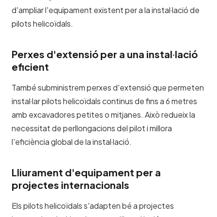
d'ampliar l'equipament existent per a la instal·lació de
pilots helicoïdals.
Perxes d'extensió per a una instal·lació
eficient
També subministrem
perxes d'extensió
que permeten
instal·lar pilots helicoïdals continus de fins a 6 metres
amb excavadores petites o mitjanes. Això redueix la
necessitat de perllongacions del pilot i millora
l'eficiència global de la instal·lació.
Lliurament d'equipament per a
projectes internacionals
Els pilots helicoïdals s'adapten bé a
projectes