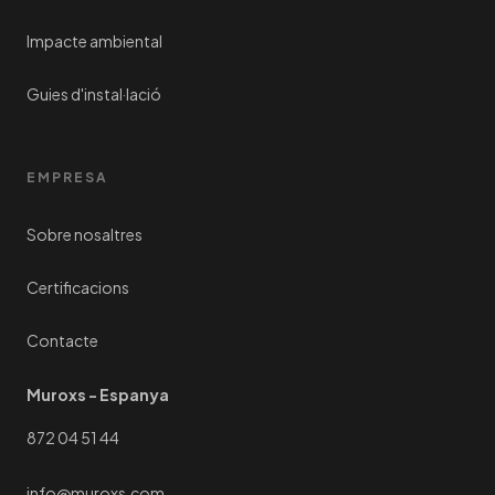
Impacte ambiental
Guies d'instal·lació
EMPRESA
Sobre nosaltres
Certificacions
Contacte
Muroxs - Espanya
872 04 51 44
info@muroxs.com