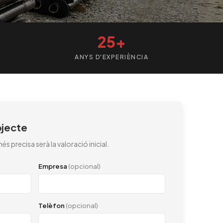
25+
ANYS D'EXPERIÈNCIA
ojecte
s precisa serà la valoració inicial.
Empresa
(opcional)
Telèfon
(opcional)