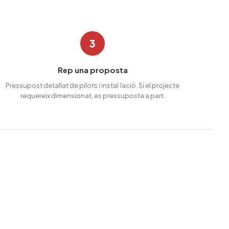
3
Rep una proposta
Pressupost detallat de pilots i instal·lació. Si el projecte
requereix dimensionat, es pressuposta a part.