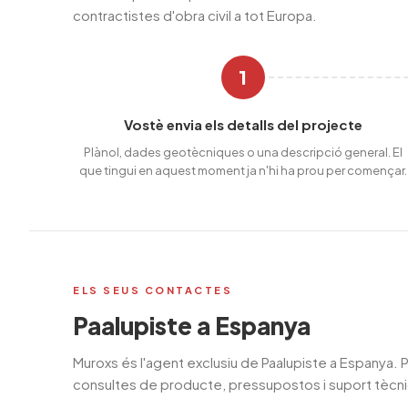
contractistes d'obra civil a tot Europa.
1
Vostè envia els detalls del projecte
Plànol, dades geotècniques o una descripció general. El
que tingui en aquest moment ja n'hi ha prou per començar.
ELS SEUS CONTACTES
Paalupiste a Espanya
Muroxs és l'agent exclusiu de Paalupiste a Espanya. 
consultes de producte, pressupostos i suport tècni