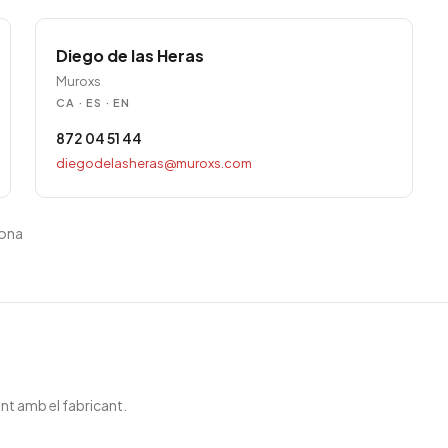
Diego de las Heras
Muroxs
CA · ES · EN
872 04 51 44
diegodelasheras@muroxs.com
rona
t amb el fabricant.