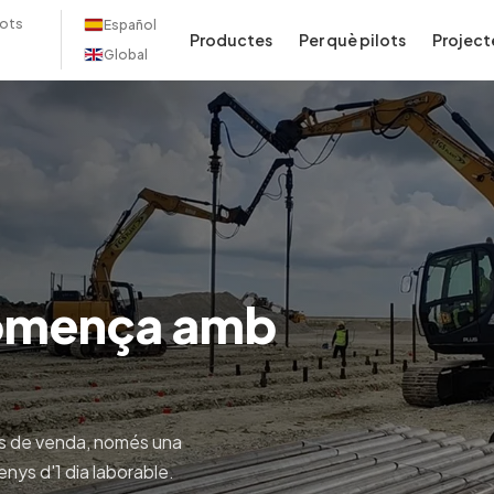
lots
Español
Productes
Per què pilots
Project
Global
comença amb
nts de venda, només una
nys d'1 dia laborable.