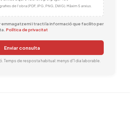
grafies de l'obra (PDF, JPG, PNG, DWG). Màxim 5 arxius.
emmagatzemi i tracti la informació que facilito per
ta.
Política de privacitat
Enviar consulta
. Temps de resposta habitual: menys d'1 dia laborable.