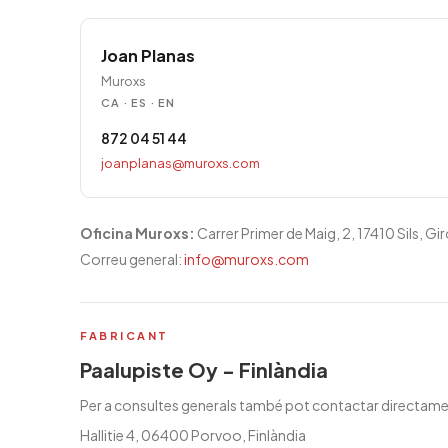
Joan Planas
Muroxs
CA · ES · EN
872 04 51 44
joanplanas@muroxs.com
Oficina Muroxs:
Carrer Primer de Maig, 2, 17410 Sils, Gi
Correu general:
info@muroxs.com
FABRICANT
Paalupiste Oy - Finlàndia
Per a consultes generals també pot contactar directamen
Hallitie 4, 06400 Porvoo, Finlàndia