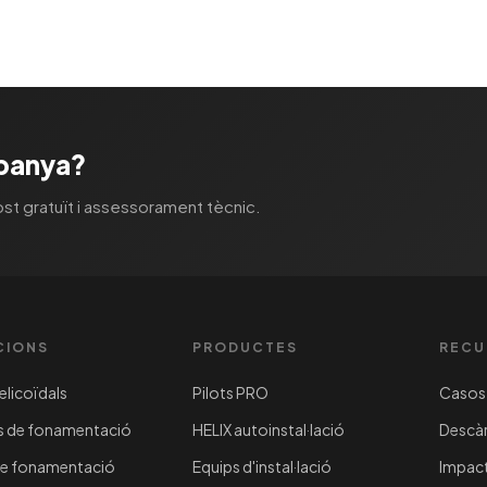
spanya?
st gratuït i assessorament tècnic.
CIONS
PRODUCTES
RECU
helicoïdals
Pilots PRO
Casos 
s de fonamentació
HELIX autoinstal·lació
Descàr
 de fonamentació
Equips d'instal·lació
Impact