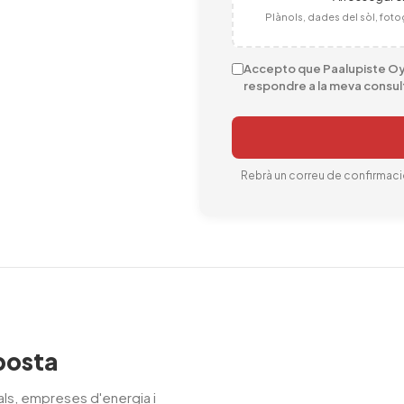
Plànols, dades del sòl, foto
Accepto que Paalupiste Oy 
respondre a la meva consul
Rebrà un correu de confirmació
oposta
als, empreses d'energia i