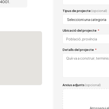
 14001.
Tipus de projecte
(opcional)
Ubicació del projecte
*
Detalls del projecte
*
Arxius adjunts
(opcional)
Arrossegui el