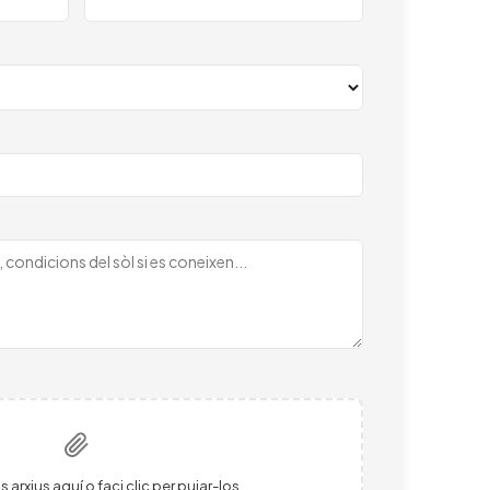
s arxius aquí o faci clic per pujar-los