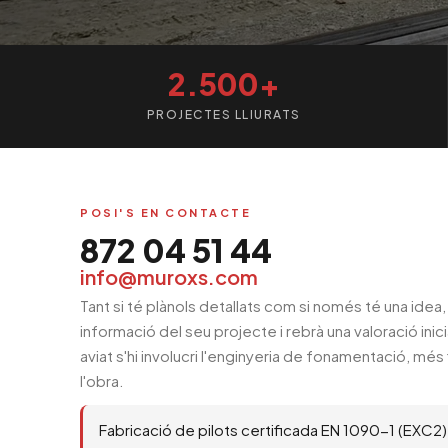
2.500+
PROJECTES LLIURATS
POSI'S EN CONTACTE
872 04 51 44
info@muroxs.com
Tant si té plànols detallats com si només té una idea, 
informació del seu projecte i rebrà una valoració ini
aviat s'hi involucri l'enginyeria de fonamentació, més
l'obra.
Fabricació de pilots certificada EN 1090-1 (EXC2