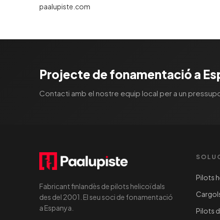
paalupiste.com
Projecte de fonamentació a E
Contacti amb el nostre equip local per a un pressupo
SOLU
Pilots 
Fabricant finlandès de pilots helicoïdals
Cargol
des del 2001. El seu soci de fonamentació
a Espanya.
Pilots