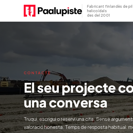
Fabricant finlandès de pi
helicoïdals
des del 2001
CONTACTE
El seu projecte 
una conversa
Truqui, escrigui o reservi una cita. Sense argume
valoració honesta. Temps de resposta habitual: me