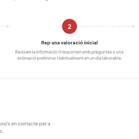
2
Rep una valoració inicial
Revisem la informació i li responem amb preguntes o una
estimació preliminar. Habitualment en un dia laborable.
Posi's en contacte per a
c.