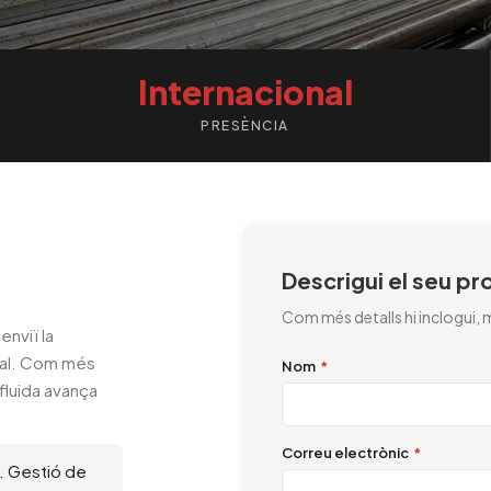
Internacional
PRESÈNCIA
Descrigui el seu pr
Com més detalls hi inclogui, mé
enviï la
cial. Com més
Nom
*
 fluida avança
Correu electrònic
*
). Gestió de