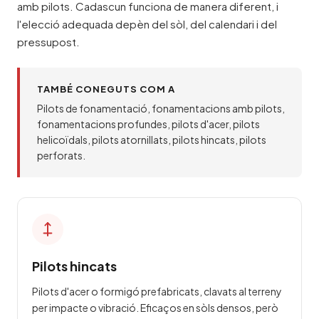
amb pilots. Cadascun funciona de manera diferent, i
l'elecció adequada depèn del sòl, del calendari i del
pressupost.
TAMBÉ CONEGUTS COM A
Pilots de fonamentació, fonamentacions amb pilots,
fonamentacions profundes, pilots d'acer, pilots
helicoïdals, pilots atornillats, pilots hincats, pilots
perforats.
Pilots hincats
Pilots d'acer o formigó prefabricats, clavats al terreny
per impacte o vibració. Eficaços en sòls densos, però