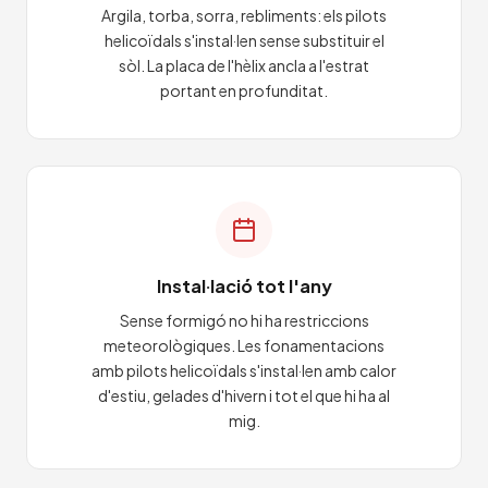
Argila, torba, sorra, rebliments: els pilots
helicoïdals s'instal·len sense substituir el
sòl. La placa de l'hèlix ancla a l'estrat
portant en profunditat.
Instal·lació tot l'any
Sense formigó no hi ha restriccions
meteorològiques. Les fonamentacions
amb pilots helicoïdals s'instal·len amb calor
d'estiu, gelades d'hivern i tot el que hi ha al
mig.