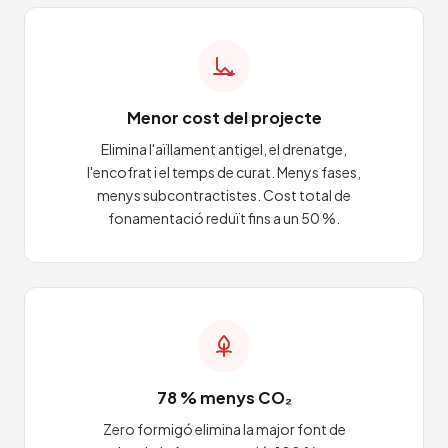
Menor cost del projecte
Elimina l'aïllament antigel, el drenatge,
l'encofrat i el temps de curat. Menys fases,
menys subcontractistes. Cost total de
fonamentació reduït fins a un 50 %.
78 % menys CO₂
Zero formigó elimina la major font de