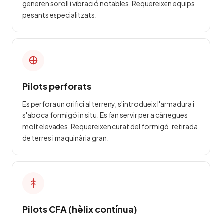
generen soroll i vibració notables. Requereixen equips
pesants especialitzats.
Pilots perforats
Es perfora un orifici al terreny, s'introdueix l'armadura i
s'aboca formigó in situ. Es fan servir per a càrregues
molt elevades. Requereixen curat del formigó, retirada
de terres i maquinària gran.
Pilots CFA (hèlix contínua)