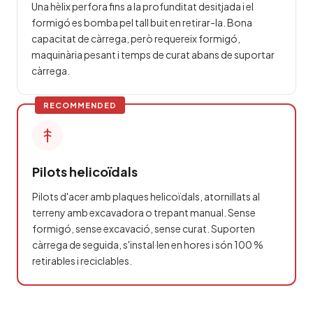
Una hèlix perfora fins a la profunditat desitjada i el
formigó es bomba pel tall buit en retirar-la. Bona
capacitat de càrrega, però requereix formigó,
maquinària pesant i temps de curat abans de suportar
càrrega.
Pilots helicoïdals
Pilots d'acer amb plaques helicoïdals, atornillats al
terreny amb excavadora o trepant manual. Sense
formigó, sense excavació, sense curat. Suporten
càrrega de seguida, s'instal·len en hores i són 100 %
retirables i reciclables.