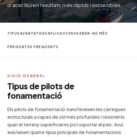
d'acer lliuren resultats més ràpids i sostenibles.
TIPUS
AVANTATGES
APLICACIONS
SABER-NE MÉS
PREGUNTES FREQÜENTS
VISIÓ GENERAL
Tipus de pilots de
fonamentació
Els pilots de fonamentació transfereixen les càrregues
estructurals a capes de sòl més profundes i resistents
quan el terreny superficial no pot suportar el pes. Avui
existeixen quatre tipus principals de fonamentacions