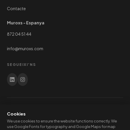
Contacte
Muroxs - Espanya
872 04 51 44
info@muroxs.com
SEGUEIXI'NS
© 2026 Paalupiste Oy. Tots els drets reservats. Fabricat a
Cookies
Finlàndia. | Hallitie 4, 06400 Porvoo, Finlàndia
We use cookies to ensure the website functions correctly. We
use Google Fonts for typography and Google Maps for map