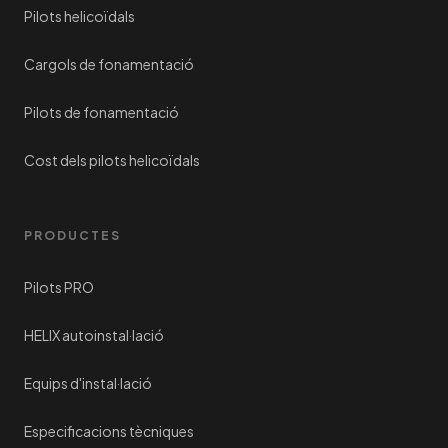
són permanents i d'extracció destructiva.
Pilots helicoïdals
Cargols de fonamentació
Pilots de fonamentació
Cost dels pilots helicoïdals
PRODUCTES
Pilots PRO
HELIX autoinstal·lació
Equips d'instal·lació
Especificacions tècniques