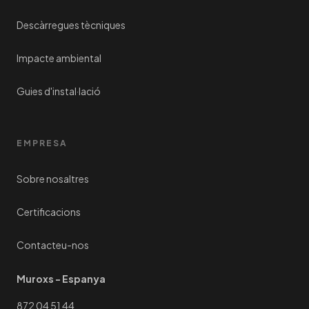
Descàrregues tècniques
Impacte ambiental
Guies d'instal·lació
EMPRESA
Sobre nosaltres
Certificacions
Contacteu-nos
Muroxs - Espanya
872 04 51 44