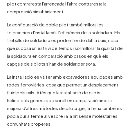
pilot contraresta l'arrencada i l'altra contraresta la
compressió simultàniament.
La configuració de doble pilot també millora les
toleràncies d'instal·lació i l'eficiència de la soldadura. Els
treballs de soldadura es poden fer de dalt a baix, cosa
que suposa un estalvi de temps i sol millorar la qualitat de
la soldadura en comparació amb casos en què els
capçals dels pilots s'han de soldar per sota.
La instal·lació es va fer amb excavadores equipades amb
rodes ferroviàries, cosa que permet un desplaçament
fluid pels rails. Atès que la instal·lació de pilots
helicoïdals genera poc soroll en comparació amb la
majoria d'altres mètodes de pilotatge, la feina també es
podia dur a terme al vespre i a la nit sense molestar les
comunitats properes.