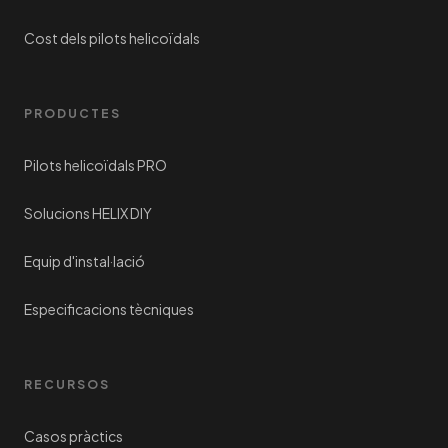
Cost dels pilots helicoïdals
PRODUCTES
Pilots helicoïdals PRO
Solucions HELIX DIY
Equip d'instal·lació
Especificacions tècniques
RECURSOS
Casos pràctics