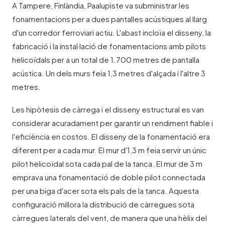
A Tampere, Finlàndia, Paalupiste va subministrar les
fonamentacions per a dues pantalles acústiques al llarg
d'un corredor ferroviari actiu. L'abast incloïa el disseny, la
fabricació i la instal·lació de fonamentacions amb pilots
helicoïdals per a un total de 1.700 metres de pantalla
acústica. Un dels murs feia 1,3 metres d'alçada i l'altre 3
metres.
Les hipòtesis de càrrega i el disseny estructural es van
considerar acuradament per garantir un rendiment fiable i
l'eficiència en costos. El disseny de la fonamentació era
diferent per a cada mur. El mur d'1,3 m feia servir un únic
pilot helicoïdal sota cada pal de la tanca. El mur de 3 m
emprava una fonamentació de doble pilot connectada
per una biga d'acer sota els pals de la tanca. Aquesta
configuració millora la distribució de càrregues sota
càrregues laterals del vent, de manera que una hèlix del