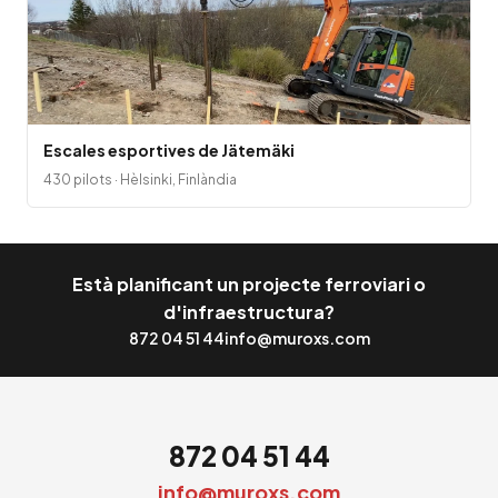
Escales esportives de Jätemäki
430 pilots · Hèlsinki, Finlàndia
Està planificant un projecte ferroviari o
d'infraestructura?
872 04 51 44
info@muroxs.com
872 04 51 44
info@muroxs.com