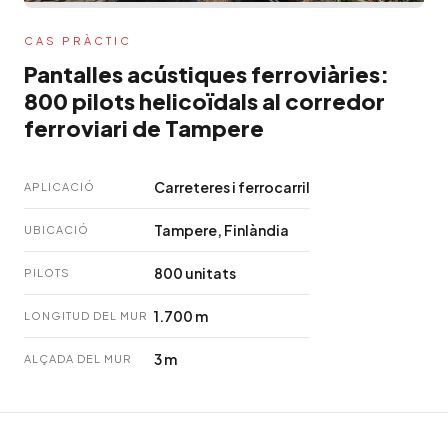
CAS PRÀCTIC
Pantalles acústiques ferroviàries:
800 pilots helicoïdals al corredor
ferroviari de Tampere
Carreteres i ferrocarril
APLICACIÓ
Tampere, Finlàndia
UBICACIÓ
800 unitats
PILOTS
1.700 m
LONGITUD DEL MUR
3 m
ALÇADA DEL MUR