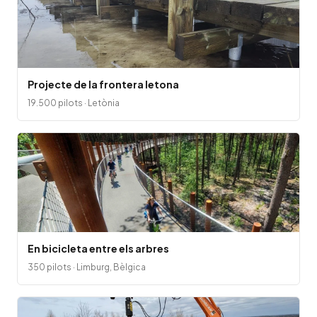
Projecte de la frontera letona
19.500 pilots · Letònia
En bicicleta entre els arbres
350 pilots · Limburg, Bèlgica